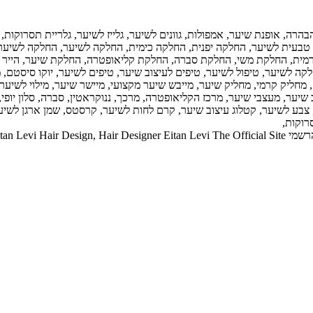
 הבהרה, אופנת שיער, אמפולות, גוונים לשיער, גלייז לשיער, גלריית תסרוקו
טבעית לשיער, החלקה יפנית, החלקה כימית, החלקה לשיער, החלקה לשיער
מית, החלקת משי, החלקת סברה, החלקת קליאופטרה, החלקת שיער, הייר 
ה לשיער, טיפול לשיער, טיפים לעיצוב שיער, טיפים לשיער, יוקו סיסטם,
 מחליק קרמי, מחליק שיער, מייבש שיער מקצועי, מיישר שיער, מילוי לשיער
ער, מעצבי שיער, מרכז הקליאופטרה, מרכך, ננוקראטין, סברה, סלון יופי, ספ
 צבע לשיער, קטלוג עיצוב שיער, קרם לחות לשיער, קרסטס, שמן ארגן לשיע
רוקות,
Eitan Levi 