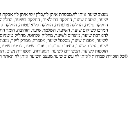
מעצב שיער איתן לוי,מספרת איתן לוי,סלון יופי איתן לוי אבקת
שיער, הוספת שיער, החלקה ברזילאית, החלקה בשיער, החלקה 
החלקה סינית, החלקה צרפתית, החלקה קליאופטרה, החלקה קר
המרכז לשיקום שיער, השיער, השלמת שיער, חוחובה, חומר החלק
להארכת שיער, מוצרים לשיער, מחליק אלחוטי, מחליק טיטניום,
לשיער, מסכות שיער, מסלסל שיער, מספרה, מסרק לייזר, מעצב שי
שיער, עיצוב שיער, עיצוב תסרוקות, פורום שיער, צביעת שיער,
תוספות לשיער, תכשירים לשיער, תספורות, תספורות נשים, תס
©כל הזכויות שמורות לאיתן לוי עיצוב שיער,מעצב השיער איתן לוי האתר הרשמי Hair Design, Hair Designer Eitan Levi The Official Site