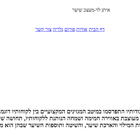
איתן לוי-מעצב שיער
דף הבית
אודות
פורום
גלריה
צור קשר
נה בחול ובישראל ועבודותיו התפרסמו במיטב המגזינים המקצועיים בין לקוחותיו
ספרת איתן לוי ממוקמת בראשון לציון ירושליים 20 מעוצבת באווירה חמימה ושמחה הנותנת ללקוחות
ת המילוי והארכת שיער, והשיטה ותוספות השיער שבהן הוא מ