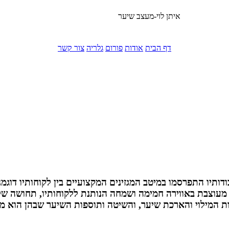
איתן לוי-מעצב שיער
דף הבית
אודות
פורום
גלריה
צור קשר
נה בחול ובישראל ועבודותיו התפרסמו במיטב המגזינים המקצועיים בין לקוחותיו
ספרת איתן לוי ממוקמת בראשון לציון ירושליים 20 מעוצבת באווירה חמימה ושמחה הנותנת ללקוחות
ת המילוי והארכת שיער, והשיטה ותוספות השיער שבהן הוא מ