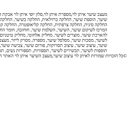
מעצב שיער איתן לוי,מספרת איתן לוי,סלון יופי איתן לוי אבקת
שיער, הוספת שיער, החלקה ברזילאית, החלקה בשיער, החלקה 
החלקה סינית, החלקה צרפתית, החלקה קליאופטרה, החלקה קר
המרכז לשיקום שיער, השיער, השלמת שיער, חוחובה, חומר החלק
להארכת שיער, מוצרים לשיער, מחליק אלחוטי, מחליק טיטניום,
לשיער, מסכות שיער, מסלסל שיער, מספרה, מסרק לייזר, מעצב שי
שיער, עיצוב שיער, עיצוב תסרוקות, פורום שיער, צביעת שיער,
תוספות לשיער, תכשירים לשיער, תספורות, תספורות נשים, תס
©כל הזכויות שמורות לאיתן לוי עיצוב שיער,מעצב השיער איתן לוי האתר הרשמי Hair Design, Hair Designer Eitan Levi The Official Site