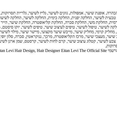
 הבהרה, אופנת שיער, אמפולות, גוונים לשיער, גלייז לשיער, גלריית תסרוקו
טבעית לשיער, החלקה יפנית, החלקה כימית, החלקה לשיער, החלקה לשיער
מית, החלקת משי, החלקת סברה, החלקת קליאופטרה, החלקת שיער, הייר 
ה לשיער, טיפול לשיער, טיפים לעיצוב שיער, טיפים לשיער, יוקו סיסטם,
 מחליק קרמי, מחליק שיער, מייבש שיער מקצועי, מיישר שיער, מילוי לשיער
ער, מעצבי שיער, מרכז הקליאופטרה, מרכך, ננוקראטין, סברה, סלון יופי, ספ
 צבע לשיער, קטלוג עיצוב שיער, קרם לחות לשיער, קרסטס, שמן ארגן לשיע
רוקות,
Eitan Levi 